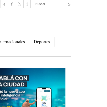
El Mensajero Diario
nternacionales
Deportes