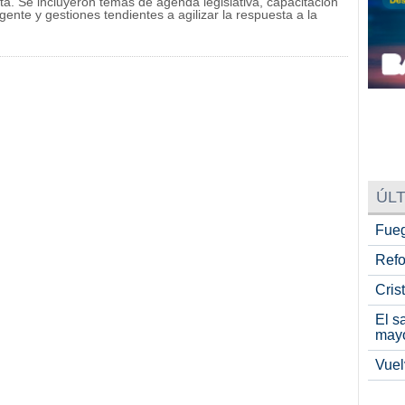
. Se incluyeron temas de agenda legislativa, capacitación
ente y gestiones tendientes a agilizar la respuesta a la
ÚLT
Fueg
Refo
Cris
El s
may
Vuel