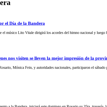
era
or el Día de la Bandera
 el músico Lito Vitale dirigirá los acordes del himno nacional y luego h
es nos visiten se lleven la mejor impresión de la prov
Rosario, Mónica Fein, y autoridades nacionales, participaron el sábado p
nto a la Bandera, iniciará este domingo en Rosario su 35ta. travesía, 