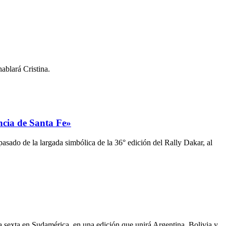
ablará Cristina.
incia de Santa Fe»
asado de la largada simbólica de la 36° edición del Rally Dakar, al
la sexta en Sudamérica, en una edición que unirá Argentina, Bolivia y