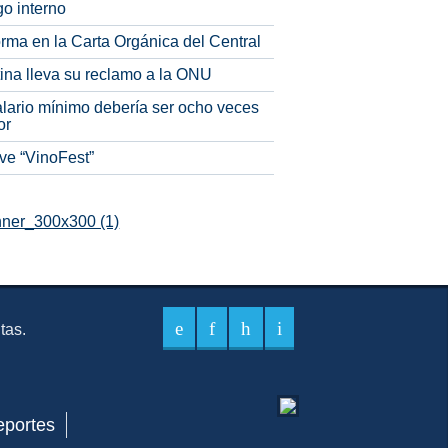
o interno
rma en la Carta Orgánica del Central
tina lleva su reclamo a la ONU
alario mínimo debería ser ocho veces
or
ve “VinoFest”
itas.
eportes