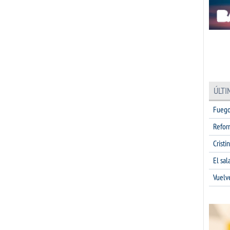
ÚLTI
Fuego
Refor
Cristi
El sa
Vuelv