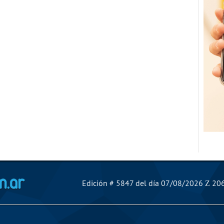
El Mensajero Diario
Edición # 5847 del día 07/08/2026
206