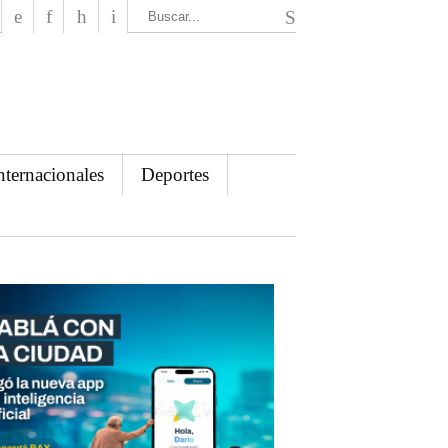
El Mensajero Diario
nternacionales
Deportes