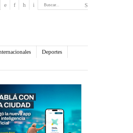
El Mensajero Diario
nternacionales
Deportes