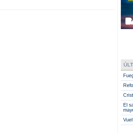
ÚLT
Fueg
Refo
Cris
El s
may
Vuel