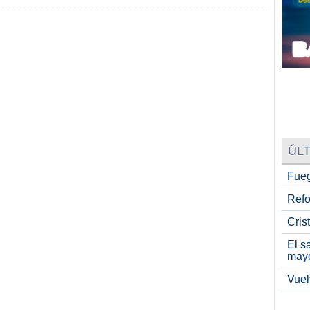
ÚLT
Fueg
Refo
Cris
El s
may
Vuel