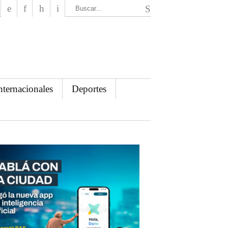
El Mensajero Diario
nternacionales
Deportes