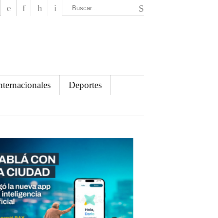
El Mensajero Diario
nternacionales
Deportes