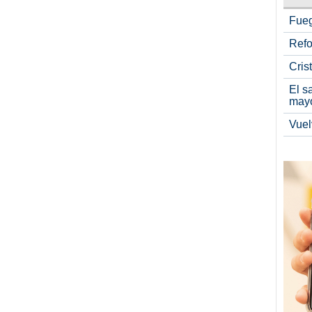
Fueg
Refo
Cris
El s
may
Vuel