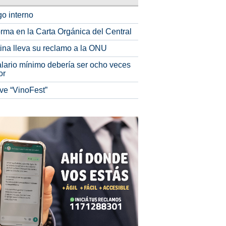
o interno
rma en la Carta Orgánica del Central
tina lleva su reclamo a la ONU
alario mínimo debería ser ocho veces
or
ve “VinoFest”