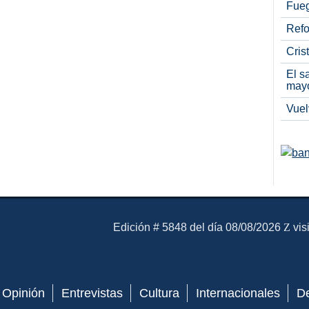
Fueg
Refo
Cris
El s
may
Vuel
El Mensajero Diario
Edición # 5848 del día 08/08/2026
vis
Opinión
Entrevistas
Cultura
Internacionales
D