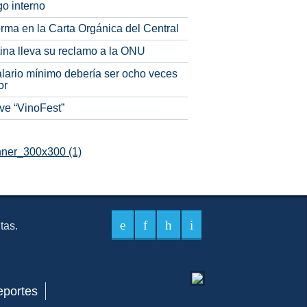
o interno
rma en la Carta Orgánica del Central
tina lleva su reclamo a la ONU
alario mínimo debería ser ocho veces
or
ve “VinoFest”
itas.
eportes