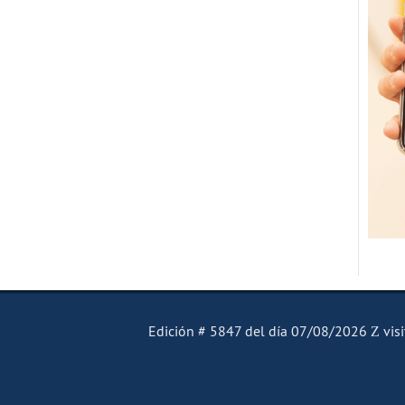
El Mensajero Diario
Edición # 5847 del día 07/08/2026
visi