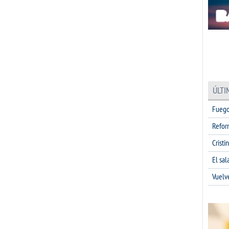
ÚLTI
Fuego
Refor
Cristi
El sa
Vuelv