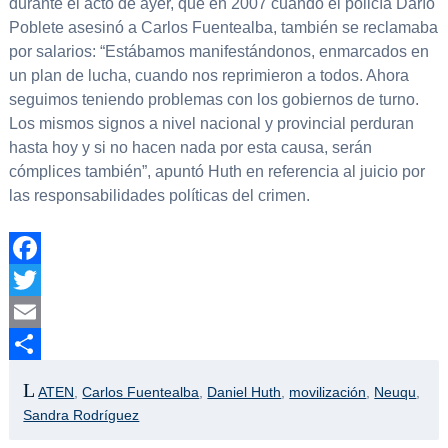
durante el acto de ayer, que en 2007 cuando el policía Darío
Poblete asesinó a Carlos Fuentealba, también se reclamaba
por salarios: “Estábamos manifestándonos, enmarcados en
un plan de lucha, cuando nos reprimieron a todos. Ahora
seguimos teniendo problemas con los gobiernos de turno.
Los mismos signos a nivel nacional y provincial perduran
hasta hoy y si no hacen nada por esta causa, serán
cómplices también”, apuntó Huth en referencia al juicio por
las responsabilidades políticas del crimen.
Facebook
Twitter
Email
Compartir
ATEN
,
Carlos Fuentealba
,
Daniel Huth
,
movilización
,
Neuqu
,
Sandra Rodríguez