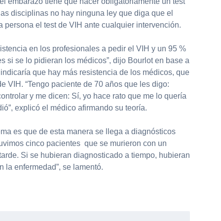
el embarazo tiene que hacer obligatoriamente un test
 las disciplinas no hay ninguna ley que diga que el
a persona el test de VIH ante cualquier intervención.
istencia en los profesionales a pedir el VIH y un 95 %
 si se lo pidieran los médicos”, dijo Bourlot en base a
e indicaría que hay más resistencia de los médicos, que
 de VIH. “Tengo paciente de 70 años que les digo:
ntrolar y me dicen: Sí, yo hace rato que me lo quería
ió”, explicó el médico afirmando su teoría.
lema es que de esta manera se llega a diagnósticos
tuvimos cinco pacientes que se murieron con un
tarde. Si se hubieran diagnosticado a tiempo, hubieran
n la enfermedad”, se lamentó.
partir