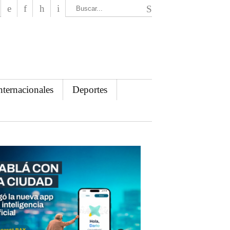
El Mensajero Diario
nternacionales
Deportes