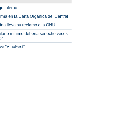
o interno
rma en la Carta Orgánica del Central
tina lleva su reclamo a la ONU
alario mínimo debería ser ocho veces
or
ve “VinoFest”