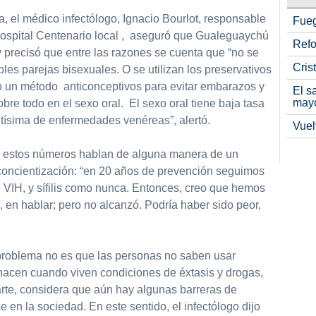
a, el médico infectólogo, Ignacio Bourlot, responsable
Fueg
 hospital Centenario local , aseguró que Gualeguaychú
Refo
 y precisó que entre las razones se cuenta que “no se
Cris
ples parejas bisexuales. O se utilizan los preservativos
o un método anticonceptivos para evitar embarazos y
El s
may
bre todo en el sexo oral. El sexo oral tiene baja tasa
ltísima de enfermedades venéreas”, alertó.
Vuel
ue estos números hablan de alguna manera de un
concientización: “en 20 años de prevención seguimos
 VIH, y sífilis como nunca. Entonces, creo que hemos
, en hablar; pero no alcanzó. Podría haber sido peor,
.
l problema no es que las personas no saben usar
 hacen cuando viven condiciones de éxtasis y drogas,
 parte, considera que aún hay algunas barreras de
 en la sociedad. En este sentido, el infectólogo dijo