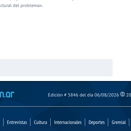
uctural del problema».
partir
El Mensajero Diario
Edición # 5846 del día 06/08/2026
20
Entrevistas
Cultura
Internacionales
Deportes
Gremial