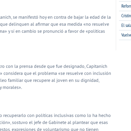
partir
Refor
Cristi
tanich, se manifestó hoy en contra de bajar la edad de la
que delinquen al afirmar que esa medida «no resuelve
El sa
ma» y sí en cambio se pronunció a favor de «políticas
Vuelv
tro con la prensa desde que fue designado, Capitanich
» considera que el problema «se resuelve con inclusión
cleo familiar que recupere al joven en su dignidad,
y morales».
o recuperarlo con políticas inclusivas como lo ha hecho
ción», sostuvo el jefe de Gabinete al plantear que esas
stos, expresiones de voluntarismo que no tienen