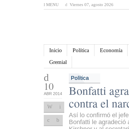
MENU
Viernes 07, agosto 2026
Inicio
Política
Economía
Gremial
Política
10
Bonfatti agra
ABR 2014
contra el nar
Así lo confirmó el je
Bonfatti le agradeció
Kirchner y al secreta