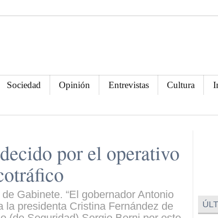
Sociedad
Opinión
Entrevistas
Cultura
I
decido por el operativo
cotráfico
fe de Gabinete. “El gobernador Antonio
ÚLT
 a la presidenta Cristina Fernández de
rio (de Seguridad) Sergio Berni por este