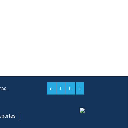
itas.
eportes