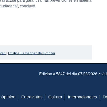
sí actuar para garantizar las prevenciones en materia
 ciudadana”, concluyó.
fatti
,
Cristina Fernández de Kirchner
El Mensajero Diario
Edición # 5847 del día 07/08/2026
vis
Opinión
Entrevistas
Cultura
Internacionales
D