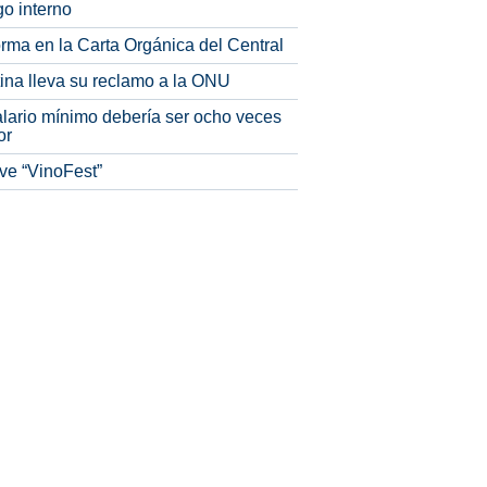
o interno
rma en la Carta Orgánica del Central
tina lleva su reclamo a la ONU
alario mínimo debería ser ocho veces
or
ve “VinoFest”