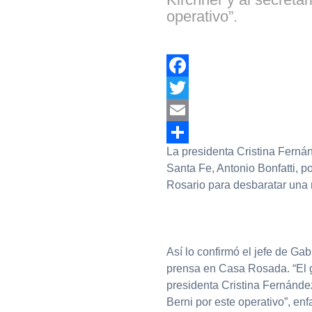
operativo”.
Facebook
Twitter
Email
La presidenta Cristina Ferná
Compartir
Santa Fe, Antonio Bonfatti, p
Rosario para desbaratar una r
Así lo confirmó el jefe de Ga
prensa en Casa Rosada. “El g
presidenta Cristina Fernández
Berni por este operativo”, enf