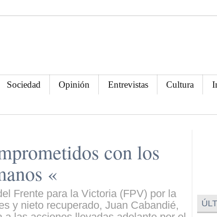
Sociedad
Opinión
Entrevistas
Cultura
I
mprometidos con los
manos «
el Frente para la Victoria (FPV) por la
ÚLT
es y nieto recuperado, Juan Cabandié,
 a las acciones llevadas adelante por el