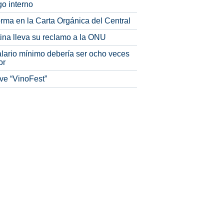
o interno
rma en la Carta Orgánica del Central
tina lleva su reclamo a la ONU
alario mínimo debería ser ocho veces
or
ve “VinoFest”