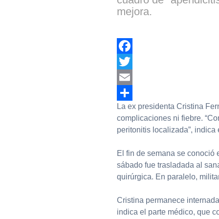
mejora.
Facebook
Twitter
Email
La ex presidenta Cristina Fe
Compartir
complicaciones ni fiebre. “Co
peritonitis localizada”, indic
El fin de semana se conoció 
sábado fue trasladada al san
quirúrgica. En paralelo, milit
Cristina permanece internada 
indica el parte médico, que c