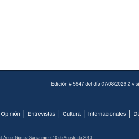
El Mensajero Diario
Edición # 5847 del día 07/08/2026
vis
Opinión
Entrevistas
Cultura
Internacionales
D
el Ángel Gómez Sanjaume el 10 de Agosto de 2010