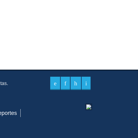
itas.
eportes