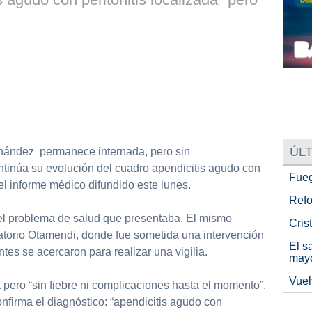
ÚLT
rnández permanece internada, pero sin
ntinúa su evolución del cuadro apendicitis agudo con
Fueg
a el informe médico difundido este lunes.
Refo
el problema de salud que presentaba. El mismo
Cris
atorio Otamendi, donde fue sometida una intervención
El s
antes se acercaron para realizar una vigilia.
may
Vuel
pero “sin fiebre ni complicaciones hasta el momento”,
onfirma el diagnóstico: “apendicitis agudo con