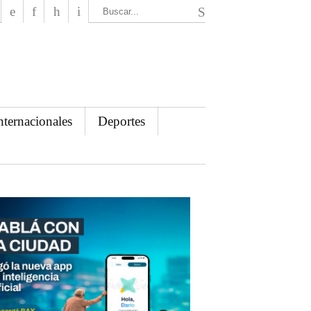
El Mensajero Diario
nternacionales
Deportes