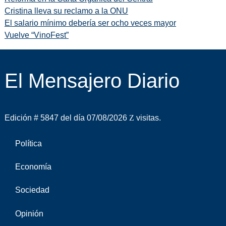
Cristina lleva su reclamo a la ONU
El salario mínimo debería ser ocho veces mayor
Vuelve “VinoFest”
El Mensajero Diario
Edición # 5847 del día 07/08/2026
visitas.
Política
Economía
Sociedad
Opinión