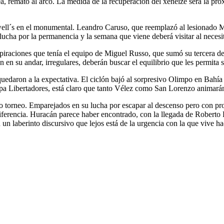
a, remató al arco. La medida de la recuperación del xeneize será la pró
Newell´s en el monumental. Leandro Caruso, que reemplazó al lesionado M
la lucha por la permanencia y la semana que viene deberá visitar al nece
piraciones que tenía el equipo de Miguel Russo, que sumó su tercera d
en su andar, irregulares, deberán buscar el equilibrio que les permita so
daron a la expectativa. El ciclón bajó al sorpresivo Olimpo en Bahía 
Copa Libertadores, está claro que tanto Vélez como San Lorenzo animar
o torneo. Emparejados en su lucha por escapar al descenso pero con prop
 diferencia. Huracán parece haber encontrado, con la llegada de Roberto
 un laberinto discursivo que lejos está de la urgencia con la que vive