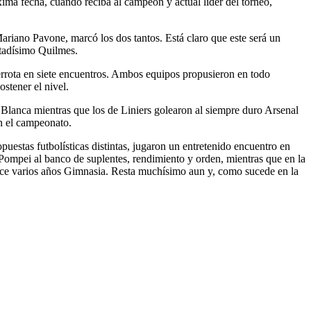
xima fecha, cuando reciba al campeón y actual líder del torneo,
ariano Pavone, marcó los dos tantos. Está claro que este será un
sitadísimo Quilmes.
errota en siete encuentros. Ambos equipos propusieron en todo
stener el nivel.
Blanca mientras que los de Liniers golearon al siempre duro Arsenal
án el campeonato.
uestas futbolísticas distintas, jugaron un entretenido encuentro en
 Pompei al banco de suplentes, rendimiento y orden, mientras que en la
 hace varios años Gimnasia. Resta muchísimo aun y, como sucede en la