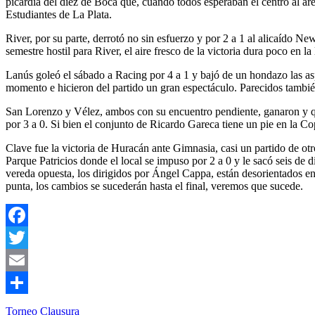
picardía del diez de Boca que, cuando todos esperaban el centro al áre
Estudiantes de La Plata.
River, por su parte, derrotó no sin esfuerzo y por 2 a 1 al alicaído 
semestre hostil para River, el aire fresco de la victoria dura poco en 
Lanús goleó el sábado a Racing por 4 a 1 y bajó de un hondazo las as
momento e hicieron del partido un gran espectáculo. Parecidos también 
San Lorenzo y Vélez, ambos con su encuentro pendiente, ganaron y que
por 3 a 0. Si bien el conjunto de Ricardo Gareca tiene un pie en la 
Clave fue la victoria de Huracán ante Gimnasia, casi un partido de otr
Parque Patricios donde el local se impuso por 2 a 0 y le sacó seis de
vereda opuesta, los dirigidos por Ángel Cappa, están desorientados en
punta, los cambios se sucederán hasta el final, veremos que sucede.
Facebook
Twitter
Email
Compartir
Torneo Clausura