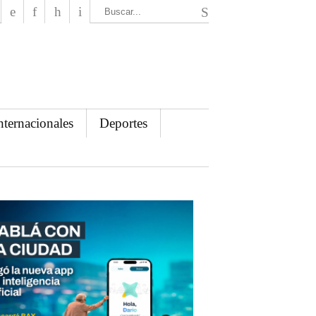
El Mensajero Diario
nternacionales
Deportes