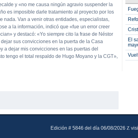
Recalde y «no me causa ningún agravio suspender la
Fueg
ño es imposible darle tratamiento al proyecto por los
 nada. Van a venir otras entidades, especialistas,
Refo
se a la información, indicó que «fue un error creer
Cris
ian» y destacó: «Yo siempre cito la frase de Néstor
El s
 dejar sus convicciones en la puerta de la Casa
may
 a dejar mis convicciones en las puertas del
Vuel
to tengo el total respaldo de Hugo Moyano y la CGT»,
partir
El Mensajero Diario
Edición # 5846 del día 06/08/2026
vis