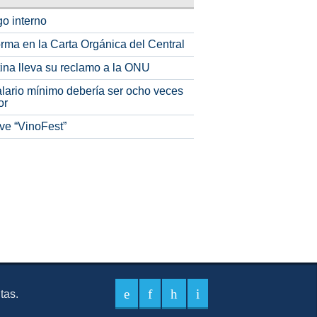
o interno
rma en la Carta Orgánica del Central
tina lleva su reclamo a la ONU
alario mínimo debería ser ocho veces
or
ve “VinoFest”
itas.