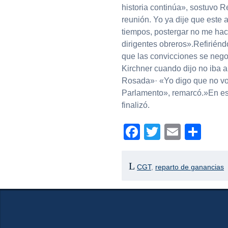
historia continúa», sostuvo 
reunión. Yo ya dije que este a
tiempos, postergar no me hace
dirigentes obreros».Refiriéndo
que las convicciones se negoc
Kirchner cuando dijo no iba a
Rosada»· «Yo digo que no voy
Parlamento», remarcó.»En es
finalizó.
Facebook
Twitter
Email
Com
CGT
,
reparto de ganancias