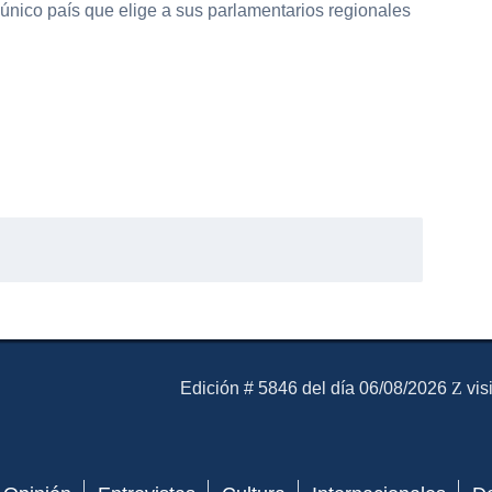
único país que elige a sus parlamentarios regionales
El Mensajero Diario
Edición # 5846 del día 06/08/2026
vis