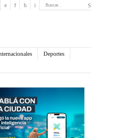
El Mensajero Diario
nternacionales
Deportes