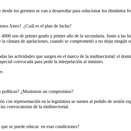
desde los gremios se van a desarrollar para solucionar los disntintos f
uenos Aires? ¿Cuál es el plan de lucha?
000 son de primer grado y primer año de la secundaria. Junto a las fami
 la cámara de apelaciones, cuando se comprometió a no dejar ningún niñ
odas las actividades que surgen en el marco de la multisectorial: el dom
especial convocada para pedir la interpelación al ministro.
e.
zas políticas? ¿Mostraron un compromiso?
n con representación en la legislatura se sumen al pedido de sesión esp
as convocatorias de la multisectorial.
e que se puede educar en esas condiciones?