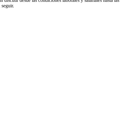
 discutir desde las condiciones laborales y salariales hasta las
 seguir.