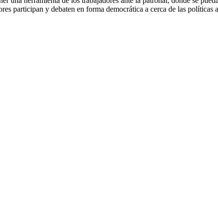
ner una herramienta de los trabajadores ante la patronal, donde se puedan
res participan y debaten en forma democrática a cerca de las políticas a