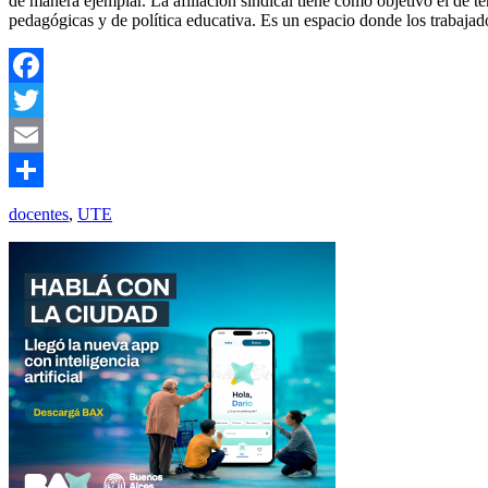
de manera ejemplar. La afiliación sindical tiene como objetivo el de te
pedagógicas y de política educativa. Es un espacio donde los trabajado
Facebook
Twitter
Email
Compartir
docentes
,
UTE