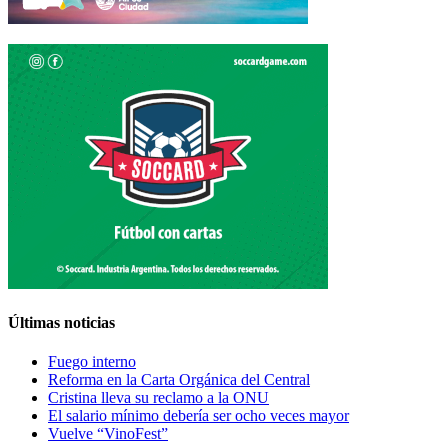
Últimas noticias
Fuego interno
Reforma en la Carta Orgánica del Central
Cristina lleva su reclamo a la ONU
El salario mínimo debería ser ocho veces mayor
Vuelve “VinoFest”