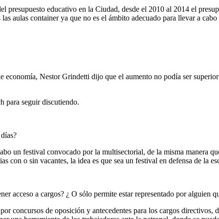
l presupuesto educativo en la Ciudad, desde el 2010 al 2014 el presu
 las aulas container ya que no es el ámbito adecuado para llevar a cabo
 de economía, Nestor Grindetti dijo que el aumento no podía ser superio
h para seguir discutiendo.
 días?
cabo un festival convocado por la multisectorial, de la misma manera q
s con o sin vacantes, la idea es que sea un festival en defensa de la es
ener acceso a cargos? ¿ O sólo permite estar representado por alguien q
y por concursos de oposición y antecedentes para los cargos directivos, 