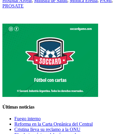
Hospital Alvear
,
Ministra de Salud
,
Mónica Eredia
,
PAMI
,
PROSATE
Últimas noticias
Fuego interno
Reforma en la Carta Orgánica del Central
Cristina lleva su reclamo a la ONU