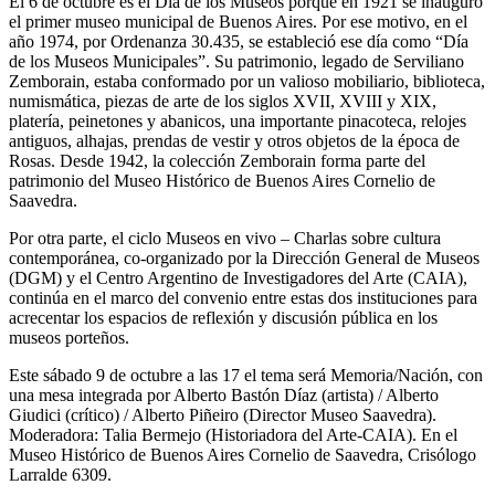
El 6 de octubre es el Día de los Museos porque en 1921 se inauguró
el primer museo municipal de Buenos Aires. Por ese motivo, en el
año 1974, por Ordenanza 30.435, se estableció ese día como “Día
de los Museos Municipales”. Su patrimonio, legado de Serviliano
Zemborain, estaba conformado por un valioso mobiliario, biblioteca,
numismática, piezas de arte de los siglos XVII, XVIII y XIX,
platería, peinetones y abanicos, una importante pinacoteca, relojes
antiguos, alhajas, prendas de vestir y otros objetos de la época de
Rosas. Desde 1942, la colección Zemborain forma parte del
patrimonio del Museo Histórico de Buenos Aires Cornelio de
Saavedra.
Por otra parte, el ciclo Museos en vivo – Charlas sobre cultura
contemporánea, co-organizado por la Dirección General de Museos
(DGM) y el Centro Argentino de Investigadores del Arte (CAIA),
continúa en el marco del convenio entre estas dos instituciones para
acrecentar los espacios de reflexión y discusión pública en los
museos porteños.
Este sábado 9 de octubre a las 17 el tema será Memoria/Nación, con
una mesa integrada por Alberto Bastón Díaz (artista) / Alberto
Giudici (crítico) / Alberto Piñeiro (Director Museo Saavedra).
Moderadora: Talia Bermejo (Historiadora del Arte-CAIA). En el
Museo Histórico de Buenos Aires Cornelio de Saavedra, Crisólogo
Larralde 6309.