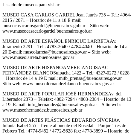
Listado de museos para visitar:
MUSEO CASA CARLOS GARDEL Jean Jaurés 735 – Tel.: 4964-
2015 / 2071 – Horario: de 11 a 18 E-mail:
museocasacarlosgardel@buenosaires.gob.ar – Sitio web:
www.museocasacarlogardel.buenosaires.gob.ar
MUSEO DE ARTE ESPAÑOL ENRIQUE LARRETAAv.
Juramento 2291 – Tel.: 4783-2640 / 4784-4040 – Horario: de 14 a
20 E-mail: museolarreta@buenosaires.gov.ar – Sitio web:
www.museolarreta.buenosaires.gov.ar
MUSEO DE ARTE HISPANOAMERICANO ISAAC
FERNÁNDEZ BLANCOSuipacha 1422 – Tel.: 4327-0272 / 0228
– Horario: de 14 a 19 E-mail: mifb_prensa@buenosaires.gov.ar –
Sitio web: www.museofernandezblanco.buenosaires.gov.ar
MUSEO DE ARTE POPULAR JOSÉ HERNÁNDEZAv. del
Libertador 2373 – Telefax: 4802-7294 / 4803-2384 – Horario: de 13
a 19 E-mail: info_hernandez@buenosaires.gob.ar – Sitio web:
www.museohernandez.buenosaires.gob.ar
MUSEO DE ARTES PLÁSTICAS EDUARDO SÍVORIAv.
Infanta Isabel 555 – frente al puente del Rosedal – Parque Tres de
Febrero Tel.: 4774-9452 / 4772-5628 fax: 4778-3899 – Horario: de