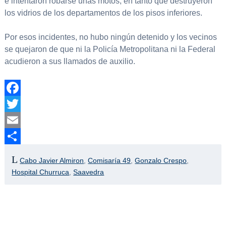
e intentaron robarse unas motos, en tanto que destruyeron
los vidrios de los departamentos de los pisos inferiores.
Por esos incidentes, no hubo ningún detenido y los vecinos
se quejaron de que ni la Policía Metropolitana ni la Federal
acudieron a sus llamados de auxilio.
Facebook
Twitter
Email
Compartir
Cabo Javier Almiron
,
Comisaría 49
,
Gonzalo Crespo
,
Hospital Churruca
,
Saavedra