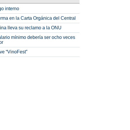
o interno
rma en la Carta Orgánica del Central
tina lleva su reclamo a la ONU
alario mínimo debería ser ocho veces
or
ve “VinoFest”