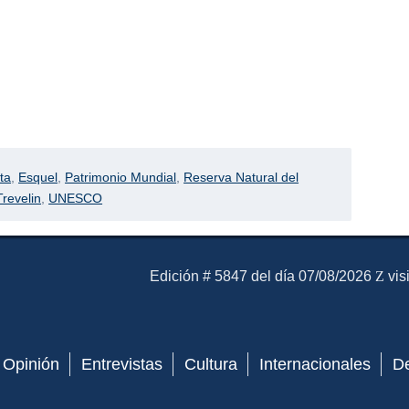
ta
,
Esquel
,
Patrimonio Mundial
,
Reserva Natural del
Trevelin
,
UNESCO
El Mensajero Diario
Edición # 5847 del día 07/08/2026
vis
Opinión
Entrevistas
Cultura
Internacionales
D