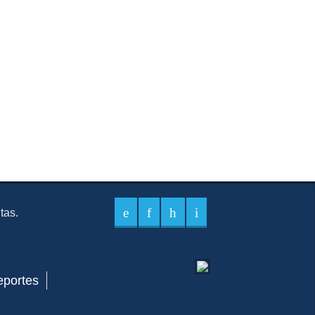
itas.
eportes