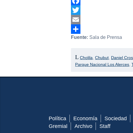
Facebook
Twitter
Email
Fuente:
Sala de Prensa
Compartir
Cholila
,
Chubut
,
Daniel Cros
Parque Nacional Los Alerces
,
Política
Economía
Sociedad
Gremial
Archivo
Staff