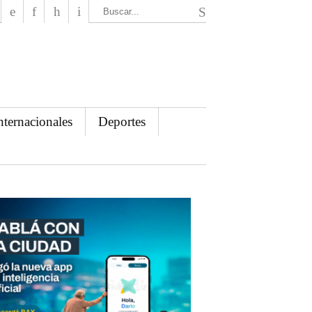
El Mensajero Diario
nternacionales
Deportes