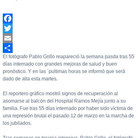
Facebook
Twitter
Email
El fotógrafo Pablo Grillo reapareció la semana pasda tras 55
Compartir
días internado con grandes mejoras de salud y buen
pronóstico. Y en las ´pultimas horas se informó que será
dado de alta esta martes.
El reportero gráfico mostró signos de recuperación al
asomarse al balcón del Hospital Ramos Mejía junto a su
familia. Fue tras 55 días internado por haber sido víctima de
una represión brutal el pasado 12 de marzo en la marcha de
los jubilados.
Tras semanas en terapia intensiva, Pablo Grillo, el fotógrafo