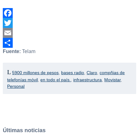
Facebook
Twitter
Email
Fuente:
Telam
Compartir
5900 millones de pesos
,
bases radio
,
Claro
,
compñias de
telefonías móvil
,
en todo el país.
,
infraestructura
,
Movistar
,
Personal
Últimas noticias