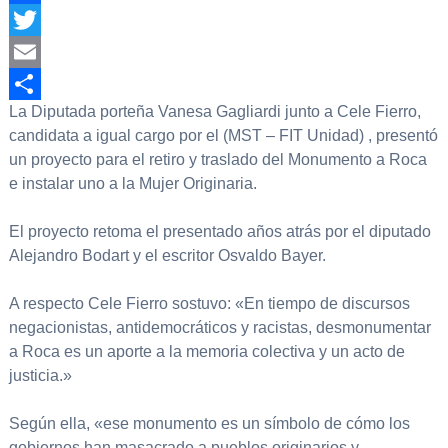
Facebook
Twitter
Email
La Diputada porteña Vanesa Gagliardi junto a Cele Fierro,
Compartir
candidata a igual cargo por el (MST – FIT Unidad) , presentó
un proyecto para el retiro y traslado del Monumento a Roca
e instalar uno a la Mujer Originaria.
El proyecto retoma el presentado años atrás por el diputado
Alejandro Bodart y el escritor Osvaldo Bayer.
A respecto Cele Fierro sostuvo: «En tiempo de discursos
negacionistas, antidemocráticos y racistas, desmonumentar
a Roca es un aporte a la memoria colectiva y un acto de
justicia.»
Según ella, «ese monumento es un símbolo de cómo los
gobiernos han masacrado a pueblos originarios y