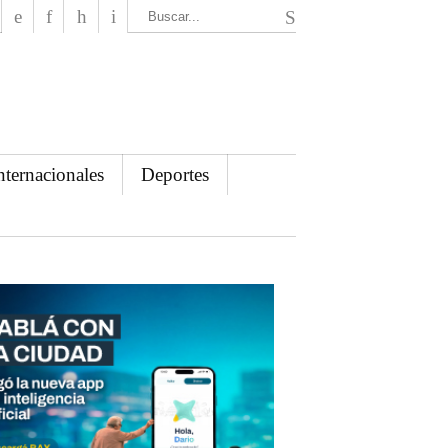
El Mensajero Diario
nternacionales
Deportes