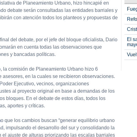
gislativa de Planeamiento Urbano, hizo hincapié en
Fueg
do debate serán consultadas las entidades barriales y
ibirán con atención todos los planteos y propuestas de
Refo
Cris
El s
final del debate, por el jefe del bloque oficialista, Dario
may
tomarán en cuenta todas las observaciones que
ones y bancadas políticas.
Vuel
to, la comisión de Planeamiento Urbano hizo 6
e asesores, en la cuales se recibieron observaciones.
 Poder Ejecutivo, vecinos, organizaciones
justes al proyecto original en base a demandas de los
s bloques. En el debate de estos días, todos los
s, aportes y críticas.
mo que los cambios buscan “generar equilibrio urbano
ad, impulsando el desarrollo del sur y consolidando la
n el ajuste de alturas priorizando las escalas barriales