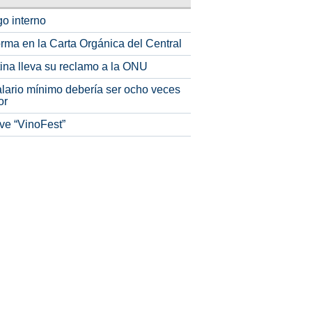
o interno
rma en la Carta Orgánica del Central
tina lleva su reclamo a la ONU
alario mínimo debería ser ocho veces
or
ve “VinoFest”