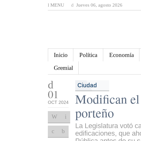
MENU
Jueves 06, agosto 2026
Inicio
Política
Economía
Gremial
Ciudad
01
Modifican el
OCT 2024
porteño
La Legislatura votó c
edificaciones, que ah
Pública antes de su s