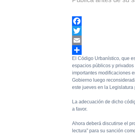
Facebook
Twitter
Email
El Código Urbanístico, que es
Compartir
espacios públicos y privados
importantes modificaciones en 
Gobierno luego reconsiderada
este jueves en la Legislatura 
La adecuación de dicho códig
a favor.
Ahora deberá discutirse el p
lectura” para su sanción como