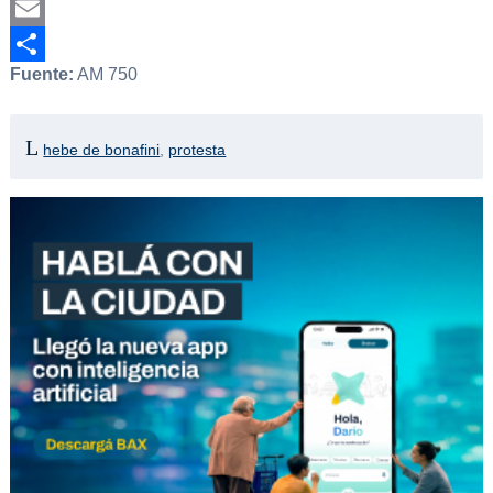
Twitter
Email
Fuente:
AM 750
Compartir
hebe de bonafini
,
protesta