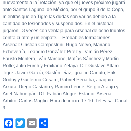
nuevamente a la `rotación` ya que el jueves próximo jugará
ante Santos Laguna, de México, por el grupo 8 de la Copa,
mientras que en Tigre las dudas son varias debido a la
cantidad de lesionados y suspendidos. En el historial
jugaron 13 veces con ventaja para Arsenal de ocho triunfos
contra cuatro y un empate. – Probables formaciones –
Arsenal: Cristian Campestrini; Hugo Nervo, Mariano
Echeverría, Leandro González Pirez y Damián Pérez;
Fausto Montero, Iván Marcone, Matías Sánchez y Martín
Rolle; Julio Furch y Emiliano Zelaya. DT: Gustavo Alfaro.
Tigre: Javier García; Gastón Díaz, Ignacio Canuto, Erik
Godoy y Guillermo Cosaro; Gabriel Peñalba, Joaquín
Arzura, Diego Castaño y Ramiro Leone; Sergio Araujo y
Ariel Nahuelpán. DT: Fabián Alegre. Estadio: Arsenal.
Arbitro: Carlos Maglio. Hora de inicio: 17.10. Televisa: Canal
9.
Facebook
Twitter
Email
Compartir