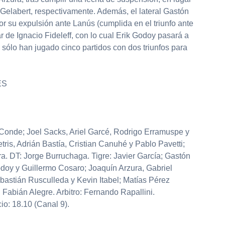
Gelabert, respectivamente. Además, el lateral Gastón
por su expulsión ante Lanús (cumplida en el triunfo ante
r de Ignacio Fideleff, con lo cual Erik Godoy pasará a
al sólo han jugado cinco partidos con dos triunfos para
ES
 Conde; Joel Sacks, Ariel Garcé, Rodrigo Erramuspe y
is, Adrián Bastía, Cristian Canuhé y Pablo Pavetti;
a. DT: Jorge Burruchaga. Tigre: Javier García; Gastón
odoy y Guillermo Cosaro; Joaquín Arzura, Gabriel
astián Rusculleda y Kevin Itabel; Matías Pérez
 Fabián Alegre. Arbitro: Fernando Rapallini.
io: 18.10 (Canal 9).