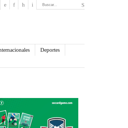
El Mensajero Diario
nternacionales
Deportes