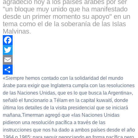
agradeció hoy a los países árabes por ser
"un bloque muy unido que ha manifestado
desde un primer momento su apoyo" en un
tema como el de la soberanía de las Islas
Malvinas.
Facebook
Twitter
Email
«Siempre hemos contado con la solidaridad del mundo
Compartir
árabe para exigir que Inglaterra cumpla con las resoluciones
de las Naciones Unidas, que es lo que busca la Argentina»,
señaló el funcionario a Télam en la capital kuwaití, donde
última los detalles de la visita presidencial que se iniciará
mañana.Timerman agregó que «las Naciones Unidas
pidieron una resolución pacífica a través de las
instrucciones que nos ha dado a ambos países desde el año
1964 o 1965; para seguir negociando en forma pacífica pero