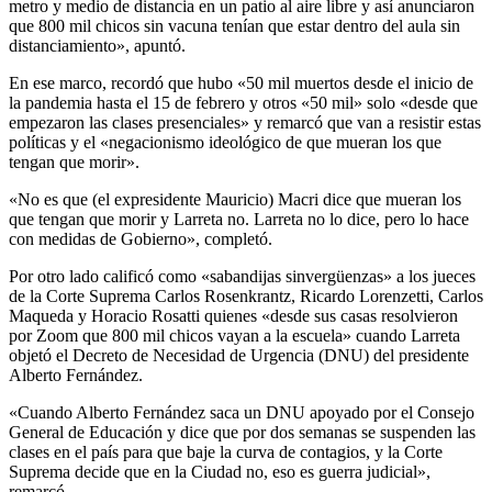
metro y medio de distancia en un patio al aire libre y así anunciaron
que 800 mil chicos sin vacuna tenían que estar dentro del aula sin
distanciamiento», apuntó.
En ese marco, recordó que hubo «50 mil muertos desde el inicio de
la pandemia hasta el 15 de febrero y otros «50 mil» solo «desde que
empezaron las clases presenciales» y remarcó que van a resistir estas
políticas y el «negacionismo ideológico de que mueran los que
tengan que morir».
«No es que (el expresidente Mauricio) Macri dice que mueran los
que tengan que morir y Larreta no. Larreta no lo dice, pero lo hace
con medidas de Gobierno», completó.
Por otro lado calificó como «sabandijas sinvergüenzas» a los jueces
de la Corte Suprema Carlos Rosenkrantz, Ricardo Lorenzetti, Carlos
Maqueda y Horacio Rosatti quienes «desde sus casas resolvieron
por Zoom que 800 mil chicos vayan a la escuela» cuando Larreta
objetó el Decreto de Necesidad de Urgencia (DNU) del presidente
Alberto Fernández.
«Cuando Alberto Fernández saca un DNU apoyado por el Consejo
General de Educación y dice que por dos semanas se suspenden las
clases en el país para que baje la curva de contagios, y la Corte
Suprema decide que en la Ciudad no, eso es guerra judicial»,
remarcó.