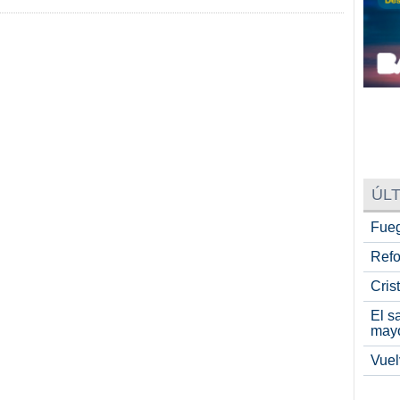
ÚLT
Fueg
Refo
Cris
El s
may
Vuel