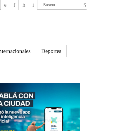
El Mensajero Diario
nternacionales
Deportes