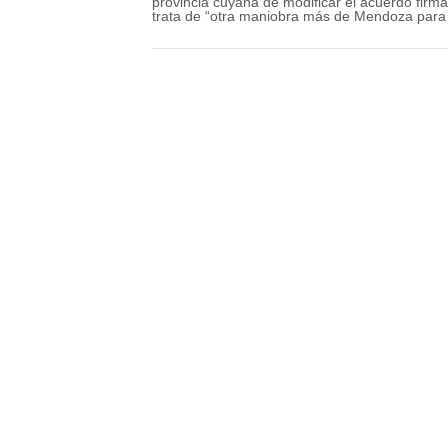
provincia cuyana de modificar el acuerdo firm
trata de “otra maniobra más de Mendoza para d