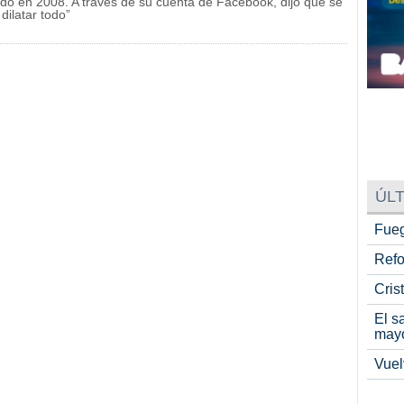
ado en 2008. A través de su cuenta de Facebook, dijo que se
ilatar todo”
ÚLT
Fueg
Refo
Cris
El s
may
Vuel