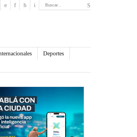
El Mensajero Diario
nternacionales
Deportes