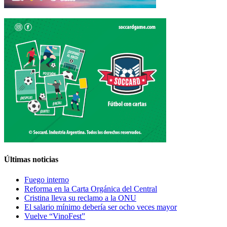
Últimas noticias
Fuego interno
Reforma en la Carta Orgánica del Central
Cristina lleva su reclamo a la ONU
El salario mínimo debería ser ocho veces mayor
Vuelve “VinoFest”