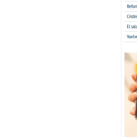
Refor
Cristi
El sa
Vuelv