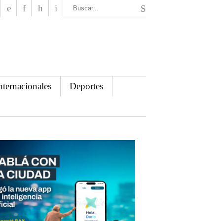
El Mensajero Diario
nternacionales
Deportes