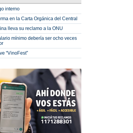
o interno
rma en la Carta Orgánica del Central
tina lleva su reclamo a la ONU
alario mínimo debería ser ocho veces
or
ve “VinoFest”