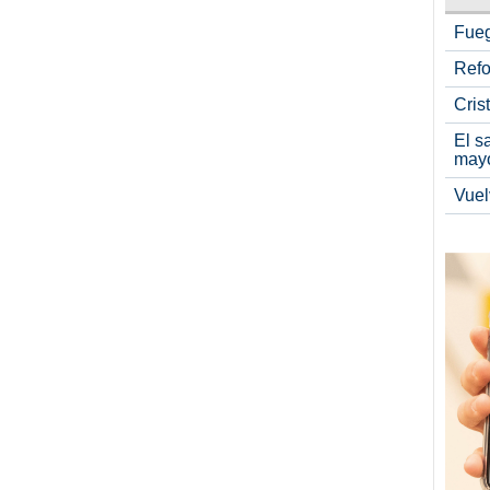
Fueg
Refo
Cris
El s
may
Vuel