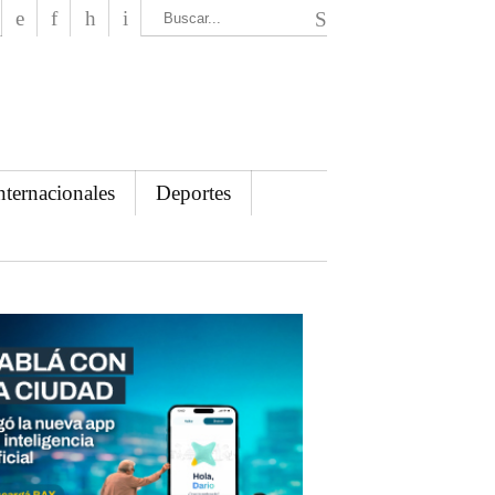
El Mensajero Diario
nternacionales
Deportes