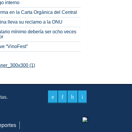
o interno
rma en la Carta Orgánica del Central
tina lleva su reclamo a la ONU
alario mínimo debería ser ocho veces
or
ve “VinoFest”
itas.
eportes