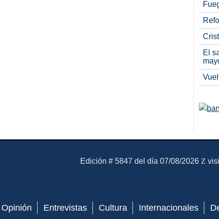
Fueg
Refo
Cris
El s
may
Vuel
El Mensajero Diario
Edición # 5847 del día 07/08/2026
vis
Opinión
Entrevistas
Cultura
Internacionales
D