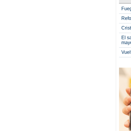
Fueg
Refo
Cris
El s
may
Vuel