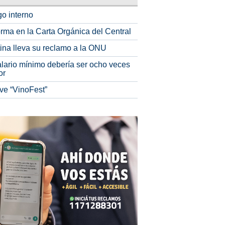
o interno
rma en la Carta Orgánica del Central
tina lleva su reclamo a la ONU
alario mínimo debería ser ocho veces
or
ve “VinoFest”