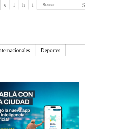
El Mensajero Diario
nternacionales
Deportes