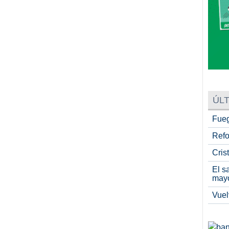
ÚLT
Fueg
Refo
Cris
El s
may
Vuel