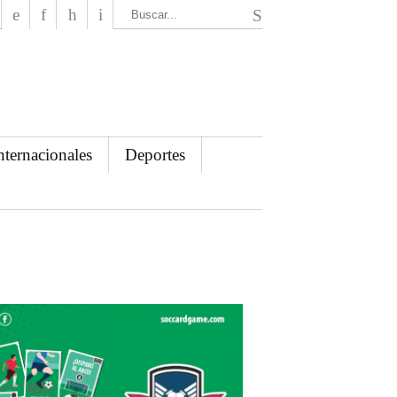
El Mensajero Diario
nternacionales
Deportes