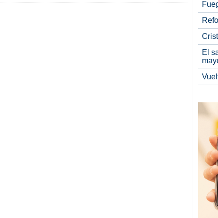
Fueg
Refo
Cris
El s
may
Vuel