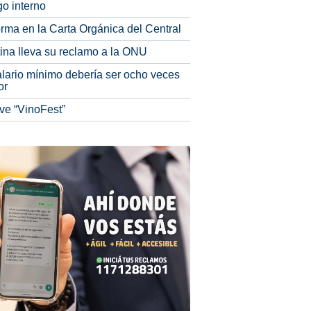
o interno
rma en la Carta Orgánica del Central
tina lleva su reclamo a la ONU
alario mínimo debería ser ocho veces
or
ve “VinoFest”