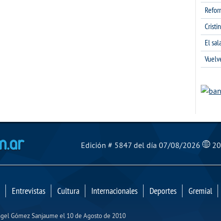
Refor
Cristi
El sa
Vuelv
El Mensajero Diario
Edición # 5847 del día 07/08/2026
20
Entrevistas
Cultura
Internacionales
Deportes
Gremial
Ángel Gómez Sanjaume el 10 de Agosto de 2010