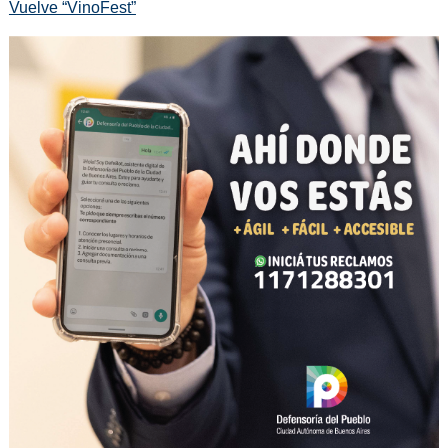
Vuelve “VinoFest”