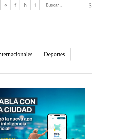
El Mensajero Diario
nternacionales
Deportes