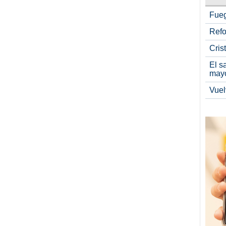
Fueg
Refo
Cris
El s
may
Vuel