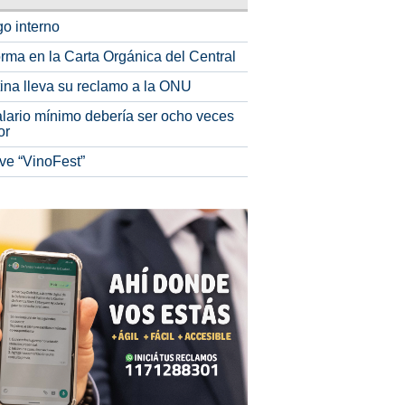
o interno
rma en la Carta Orgánica del Central
tina lleva su reclamo a la ONU
alario mínimo debería ser ocho veces
or
ve “VinoFest”