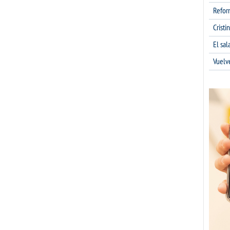
Refor
Cristi
El sa
Vuelv