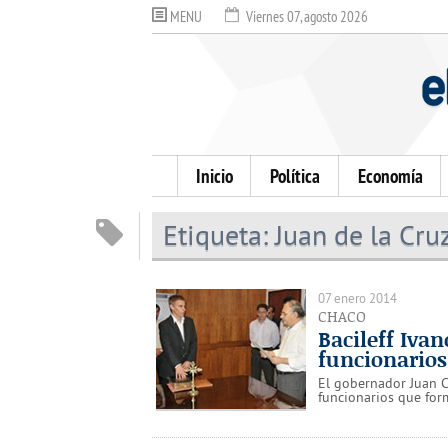
MENU
Viernes 07, agosto 2026
Inicio
Política
Economía
Etiqueta:
Juan de la Cru
07 enero 2014
CHACO
Bacileff Iva
funcionarios
El gobernador Juan C
funcionarios que for