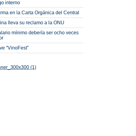
o interno
rma en la Carta Orgánica del Central
tina lleva su reclamo a la ONU
alario mínimo debería ser ocho veces
or
ve “VinoFest”