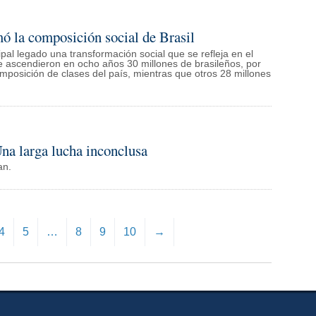
ó la composición social de Brasil
al legado una transformación social que se refleja en el
e ascendieron en ocho años 30 millones de brasileños, por
posición de clases del país, mientras que otros 28 millones
Una larga lucha inconclusa
n.
4
5
…
8
9
10
→