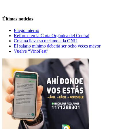
Últimas noticias
Fuego interno
Reforma en la Carta Orgánica del Central
Cristina lleva su reclamo a la ONU
El salario mínimo debería ser ocho veces mayor
Vuelve “VinoFest”